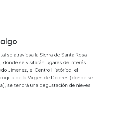
dalgo
idalgo
al se atraviesa la Sierra de Santa Rosa
, donde se visitarán lugares de interés
o Jimenez, el Centro Histórico, el
roquia de la Virgen de Dolores (donde se
ia), se tendrá una degustación de nieves