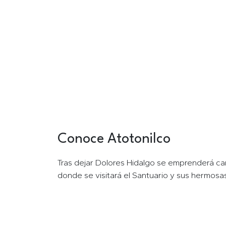
Conoce Atotonilco
Tour a Atotonilco
Tras dejar Dolores Hidalgo se emprenderá ca
donde se visitará el Santuario y sus hermosa