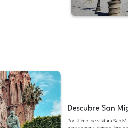
Descubre San Mig
Tour a San Migue
Por último, se visitará San 
para comer y tiempo libre pa