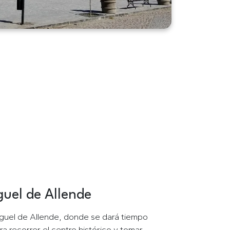
uel de Allende
l de Allende
Miguel de Allende, donde se dará tiempo
ra recorrer el centro histórico y tomar