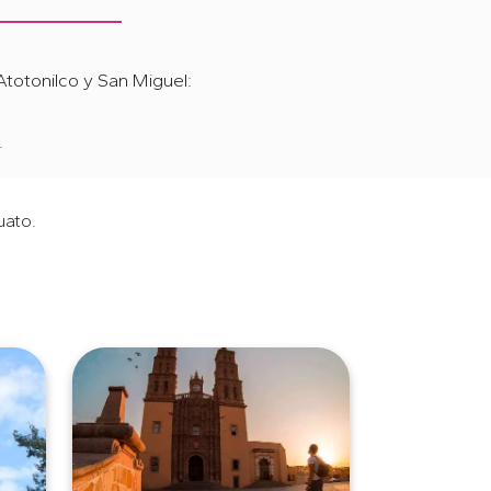
Atotonilco y San Miguel:
.
uato.