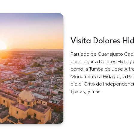
Visita Dolores Hi
Tour a Dolores H
Partiedo de Guanajuato Capit
para llegar a Dolores Hidalgo
como la Tumba de Jose Alfred
Monumento a Hidalgo, la Par
dió el Grito de Independenc
típicas, y más.