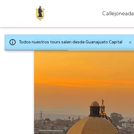
Callejonead
Inicio
Tours
Ruta de la Independencia
Todos nuestros tours salen desde Guanajuato Capital